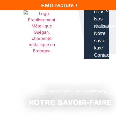
sommes-
EMG recrute !
nous ?
Nos
réalisation
Notre
savoir-
faire
Contact
CHARPENTE MÉTALLIQUE EN BRETAGNE
NOTRE SAVOIR-FAIRE