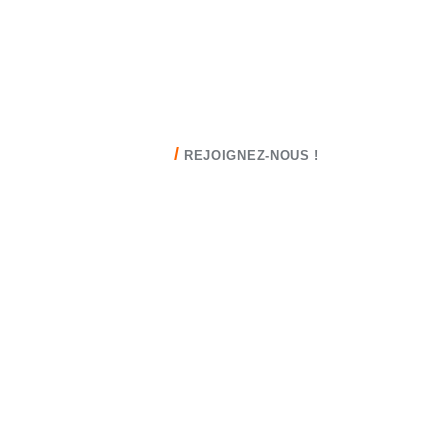
/
REJOIGNEZ-NOUS !
Votre futur
chez GUEGAN
Depuis 1968, GUEGAN a eu le
privilège de voir éclore et s’épanouir
de nombreux talents. Nous sommes
là pour soutenir les candidats
passionnés, afin de construire